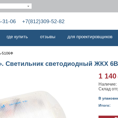
5-31-06
+7(812)309-52-82
где купить
отзывы
для проектировщиков
-5106Ф
». Светильник светодиодный ЖКХ 6В
1 140
Наличие: -
Cклад отг
В упаковк
Итого: