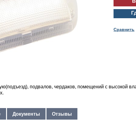
Г
Cравнить
ую(подъезд), подвалов, чердаков, помещений с высокой в
х.
е
Документы
Отзывы