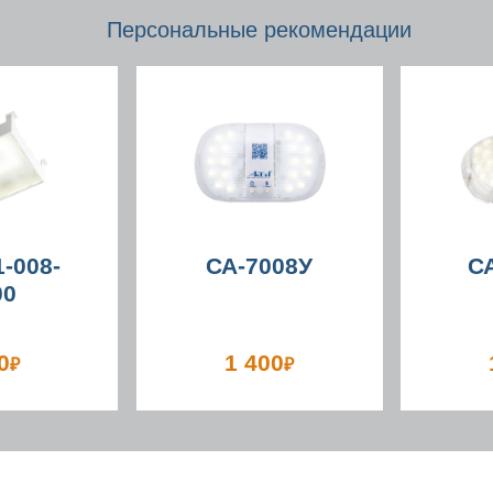
Персональные рекомендации
-008-
СА-7008У
С
00
0
1 400
₽
₽