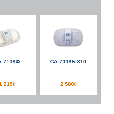
А-7108Ф
СА-7008Б-310
1 215
2 580
₽
₽