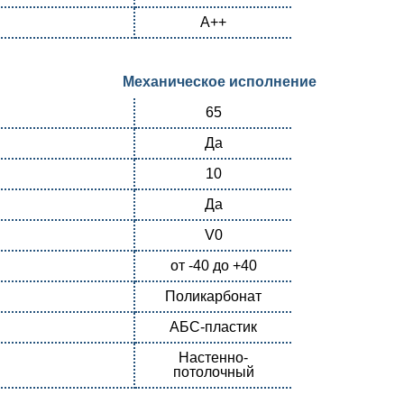
А++
Механическое исполнение
65
Да
10
Да
V0
от -40 до +40
Поликарбонат
АБС-пластик
Настенно-
потолочный