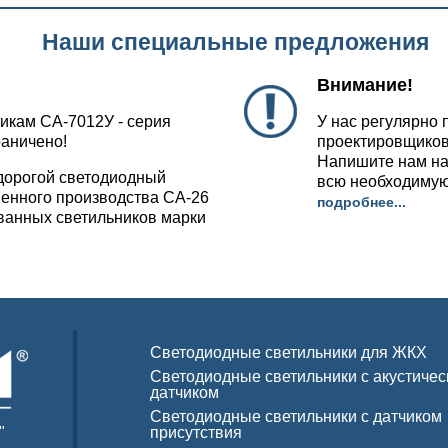
Наши специальные предложения
Внимание!
икам СА-7012У - серия
У нас регулярно 
раничено!
проектировщиков
Напишите нам на
дорогой светодиодный
всю необходиму
венного производства СА-26
подробнее...
ованных светильников марки
Светодиодные светильники для ЖКХ
Светодиодные светильники с акустиче
датчиком
Светодиодные светильники с датчиком
"
присутствия