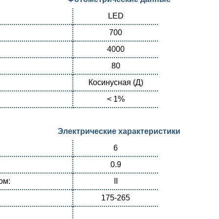
LED
700
4000
80
Косинусная (Д)
< 1%
Электрические характеристики
6
0.9
ом:
II
175-265