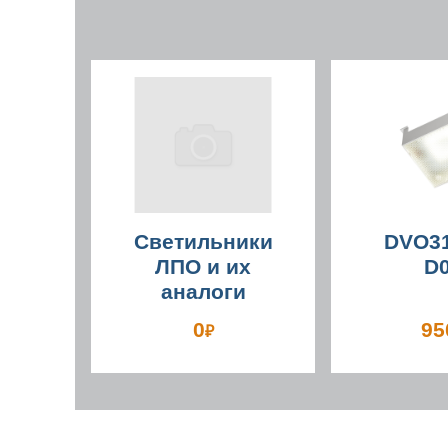
Светильники
DVO31
ЛПО и их
D
аналоги
0
95
₽