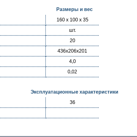
Размеры и вес
160 х 100 х 35
шт.
20
436х206х201
4,0
0,02
Эксплуатационные характеристики
36