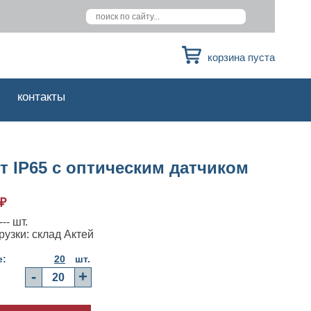
корзина пуста
контакты
т IP65 с оптическим датчиком
₽
-- шт.
рузки: склад Актей
е:
20
шт.
-
+