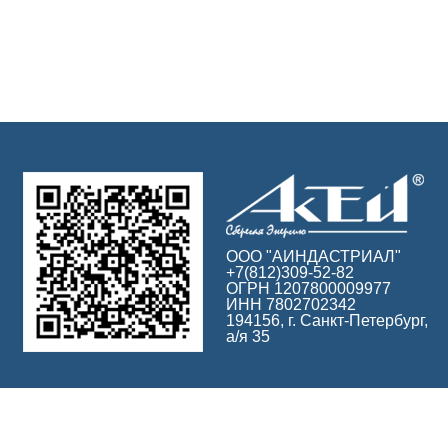
ООО "АИНДАСТРИАЛ"
+7(812)309-52-82
ОГРН 1207800009977
ИНН 7802702342
194156, г. Санкт-Петербург,
а/я 35