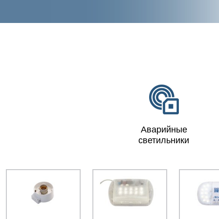
Aварийные
светильники